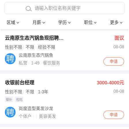
4000-5000元
本科
行政后勤
建筑装潢
确定
区域
月薪
学历
职位
更多
5000-8000元
硕士
销售岗位
教师
云南原生态汽锅鱼现招聘各岗位员工
面议
8000-12000元
博士
文员
护士
08-08
性别不限
不限
经验不限
12000-20000元
财务会计
传单派发
云南原生态汽锅鱼
申请
私营
1-49
餐饮服务
其他
超市零售
促销导购
网络IT
保健按摩
收银前台经理
3000-4000元
08-08
性别不限
不限
1-3年
快递员
前台接待
餐补
包吃
收银员
技术员/工程师
尚度造型美发沙龙
申请
个体户
美容美发
水电/机修
部门经理