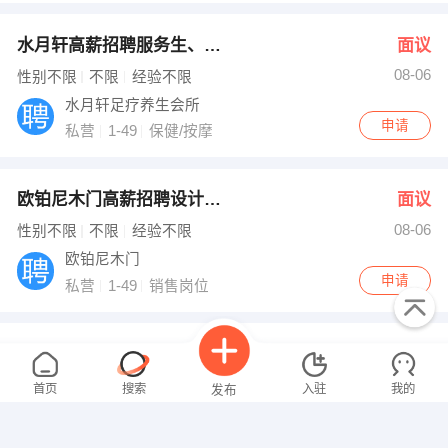
水月轩高薪招聘服务生、保洁员
面议
08-06
性别不限
不限
经验不限
水月轩足疗养生会所
申请
私营
1-49
保健/按摩
欧铂尼木门高薪招聘设计师 销售顾问
面议
08-06
性别不限
不限
经验不限
欧铂尼木门
申请
私营
1-49
销售岗位
奥尔捷公司招聘 织布工 合料工 梳毛工 细纱工
面议
08-06
性别不限
不限
经验不限
首页
搜索
入驻
我的
发布
奥尔捷公司
申请
私营
1-49
技工/普工