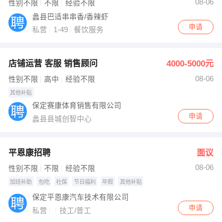
08-06
性别不限
不限
经验不限
蠡县巴适串串香/香辣虾
申请
私营
1-49
餐饮服务
店铺运营 客服 销售顾问
4000-5000元
08-06
性别不限
高中
经验不限
其他补贴
保定赛康体育销售有限公司
申请
蠡县县城创智中心
平恩康招聘
面议
08-06
性别不限
不限
经验不限
加班补助
包吃
社保
节日福利
年假
其他补贴
保定平恩康汽车技术有限公司
申请
私营
技工/普工