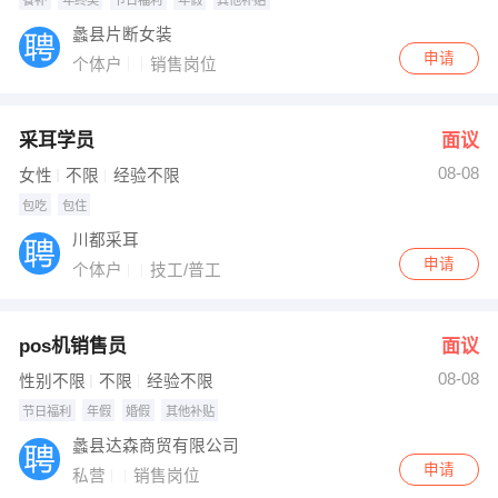
蠡县片断女装
申请
个体户
销售岗位
采耳学员
面议
08-08
女性
不限
经验不限
包吃
包住
川都采耳
申请
个体户
技工/普工
pos机销售员
面议
08-08
性别不限
不限
经验不限
节日福利
年假
婚假
其他补贴
蠡县达森商贸有限公司
申请
私营
销售岗位