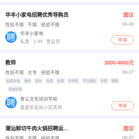
华丰小家电招聘优秀导购员
面议
08-08
性别不限
不限
经验不限
华丰小家电
申请
私营
1-49
营业员
教师
3000-4000元
08-07
性别不限
大专
经验不限
加班补助
餐补
话补
包住
社保
年终奖
节日福利
年假
婚假
其他补贴
育尘文化培训学校
申请
蠡县安监局小区底商
潮汕鲜切牛肉火锅招聘运营店长
面议
08-07
性别不限
不限
经验不限