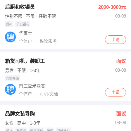
后厨和收银员
2000-3000元
出纳
保险
08-08
性别不限
不限
经验不限
编辑
法律
餐补
节日福利
华莱士
保洁
贸易采购
申请
个体户
餐饮服务
跟单
理财顾问
箱货司机，装卸工
面议
其他职位
08-08
男性
不限
1-3年
其他补贴
南庄壹米滴答
申请
个体户
司机/交通
品牌女装导购
面议
08-08
女性
高中
1-3年
餐补
年终奖
节日福利
年假
其他补贴