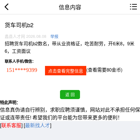
信息内容
货车司机b2
蠡县人才网 2026.08.08
举报
招聘货车司机b2数名，带从业资格证，吃苦耐劳，开6米8，9米
6，工资面议
联系人手机/微信：
(查看需要80金币)
151****9399
点击查看完整信息
特此声明：
信息真伪请自行辨别，求职应聘须谨慎，网站对此不承担任何保
证或连带责任! 希望我们的平台能为您带来更多的便利！
[
联系客服
]
[
最新找人才
]